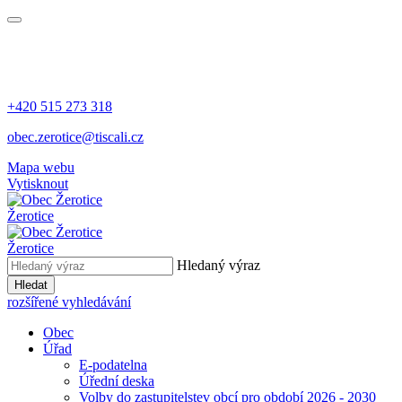
+420 515 273 318
obec.zerotice@tiscali.cz
Mapa webu
Vytisknout
Žerotice
Žerotice
Hledaný výraz
Hledat
rozšířené vyhledávání
Obec
Úřad
E-podatelna
Úřední deska
Volby do zastupitelstev obcí pro období 2026 - 2030