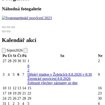
Náhodná fotogalerie
Kalendář akcí
Srpen
2026
Po
Út
St
Čt
Pá
So
Ne
27
28
29
30
31
1
2
8
2
3
4
5
6
7
Dětský triatlon v Želeticích 8.8.2026 v 8:30
9
Žerotické posvícení 8.8.2026
Zobrazit všechny záznamy ze dne
10
11
12
13
14
15
16
17
18
19
20
21
22
23
24
25
26
27
28
29
30
31
1
2
3
4
5
6