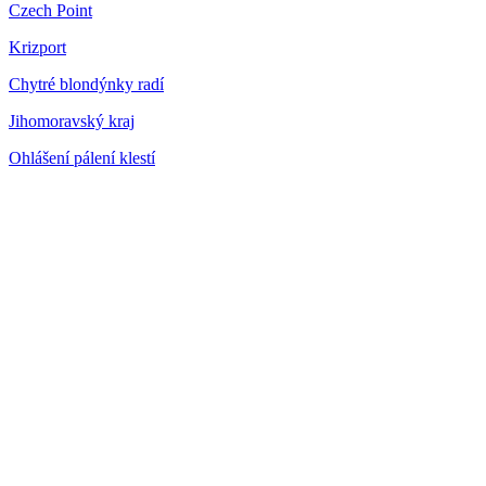
Czech Point
Krizport
Chytré blondýnky radí
Jihomoravský kraj
Ohlášení pálení klestí