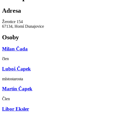
Adresa
Žerotice 154
67134, Horní Dunajovice
Osoby
Milan Čada
člen
Luboš Čapek
místostarosta
Martin Čapek
Člen
Libor Eksler