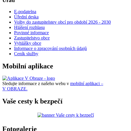
Úřad
E-podatelna
Úřední deska
Volby do zastupitelstev obcí pro období 2026 - 2030
Hlášení rozhlasu
Povinné informace
Zastupitelstvo obce
Vyhlášky obce
Informace o zpracování osobních údajů
Ceník služby
Mobilní aplikace
Sledujte informace z našeho webu v
mobilní aplikaci –
V OBRAZE.
Vaše cesty k bezpečí
Fotogalerie