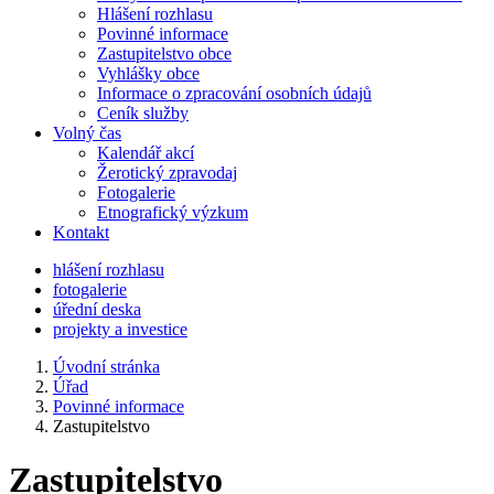
Hlášení rozhlasu
Povinné informace
Zastupitelstvo obce
Vyhlášky obce
Informace o zpracování osobních údajů
Ceník služby
Volný čas
Kalendář akcí
Žerotický zpravodaj
Fotogalerie
Etnografický výzkum
Kontakt
hlášení rozhlasu
fotogalerie
úřední deska
projekty a investice
Úvodní stránka
Úřad
Povinné informace
Zastupitelstvo
Zastupitelstvo