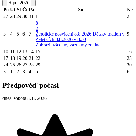
Srpen
2026
Po
Út
St
Čt
Pá
So
Ne
27
28
29
30
31
1
2
8
2
3
4
5
6
7
Žerotické posvícení 8.8.2026
Dětský triatlon v
9
Želeticích 8.8.2026 v 8:30
Zobrazit všechny záznamy ze dne
10
11
12
13
14
15
16
17
18
19
20
21
22
23
24
25
26
27
28
29
30
31
1
2
3
4
5
6
Předpověď počasí
dnes, sobota 8. 8. 2026