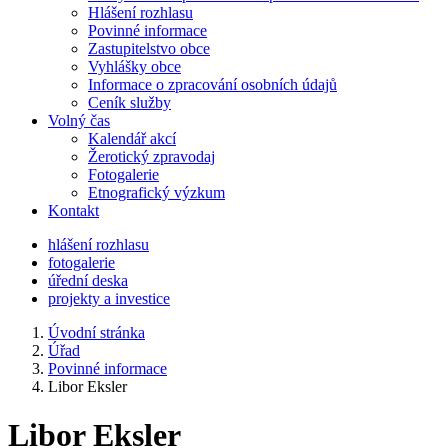
Hlášení rozhlasu
Povinné informace
Zastupitelstvo obce
Vyhlášky obce
Informace o zpracování osobních údajů
Ceník služby
Volný čas
Kalendář akcí
Žerotický zpravodaj
Fotogalerie
Etnografický výzkum
Kontakt
hlášení rozhlasu
fotogalerie
úřední deska
projekty a investice
Úvodní stránka
Úřad
Povinné informace
Libor Eksler
Libor Eksler