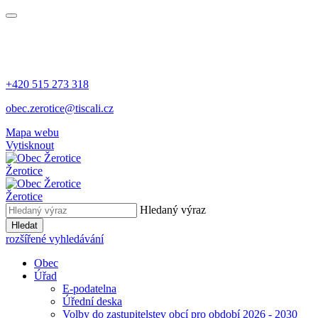
+420 515 273 318
obec.zerotice@tiscali.cz
Mapa webu
Vytisknout
Žerotice
Žerotice
Hledaný výraz
Hledat
rozšířené vyhledávání
Obec
Úřad
E-podatelna
Úřední deska
Volby do zastupitelstev obcí pro období 2026 - 2030