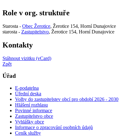
Role v org. struktuře
Starosta -
Obec Žerotice
, Žerotice 154, Horní Dunajovice
starosta -
Zastupitelstvo
, Žerotice 154, Horní Dunajovice
Kontakty
Stáhnout vizitku (vCard)
Zpět
Úřad
E-podatelna
Úřední deska
Volby do zastupitelstev obcí pro období 2026 - 2030
Hlášení rozhlasu
Povinné informace
Zastupitelstvo obce
Vyhlášky obce
Informace o zpracování osobních údajů
Ceník služby