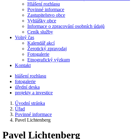
Hlášení rozhlasu
Povinné informace
Zastupitelstvo obce
Vyhlášky obce
Informace o zpracování osobních údajů
Ceník služby
Volný čas
Kalendář akcí
Žerotický zpravodaj
Fotogalerie
Etnografický výzkum
Kontakt
hlášení rozhlasu
fotogalerie
úřední deska
projekty a investice
Úvodní stránka
Úřad
Povinné informace
Pavel Lichtenberg
Pavel Lichtenberg