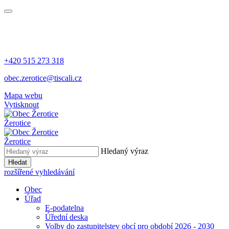
+420 515 273 318
obec.zerotice@tiscali.cz
Mapa webu
Vytisknout
Žerotice
Žerotice
Hledaný výraz
Hledat
rozšířené vyhledávání
Obec
Úřad
E-podatelna
Úřední deska
Volby do zastupitelstev obcí pro období 2026 - 2030