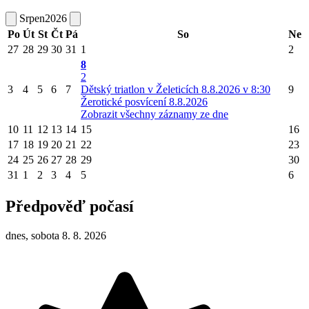
Srpen
2026
Po
Út
St
Čt
Pá
So
Ne
27
28
29
30
31
1
2
8
2
3
4
5
6
7
Dětský triatlon v Želeticích 8.8.2026 v 8:30
9
Žerotické posvícení 8.8.2026
Zobrazit všechny záznamy ze dne
10
11
12
13
14
15
16
17
18
19
20
21
22
23
24
25
26
27
28
29
30
31
1
2
3
4
5
6
Předpověď počasí
dnes, sobota 8. 8. 2026