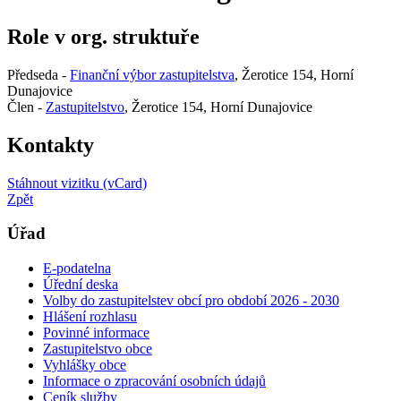
Role v org. struktuře
Předseda -
Finanční výbor zastupitelstva
, Žerotice 154, Horní
Dunajovice
Člen -
Zastupitelstvo
, Žerotice 154, Horní Dunajovice
Kontakty
Stáhnout vizitku (vCard)
Zpět
Úřad
E-podatelna
Úřední deska
Volby do zastupitelstev obcí pro období 2026 - 2030
Hlášení rozhlasu
Povinné informace
Zastupitelstvo obce
Vyhlášky obce
Informace o zpracování osobních údajů
Ceník služby