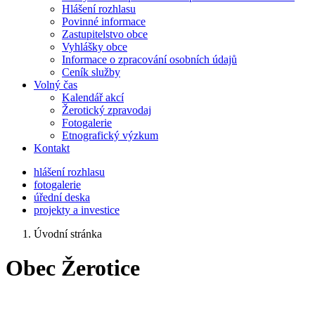
Hlášení rozhlasu
Povinné informace
Zastupitelstvo obce
Vyhlášky obce
Informace o zpracování osobních údajů
Ceník služby
Volný čas
Kalendář akcí
Žerotický zpravodaj
Fotogalerie
Etnografický výzkum
Kontakt
hlášení rozhlasu
fotogalerie
úřední deska
projekty a investice
Úvodní stránka
Obec Žerotice