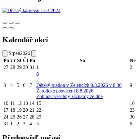
Kalendář akcí
Srpen
2026
Po
Út
St
Čt
Pá
So
Ne
27
28
29
30
31
1
2
8
2
3
4
5
6
7
Dětský triatlon v Želeticích 8.8.2026 v 8:30
9
Žerotické posvícení 8.8.2026
Zobrazit všechny záznamy ze dne
10
11
12
13
14
15
16
17
18
19
20
21
22
23
24
25
26
27
28
29
30
31
1
2
3
4
5
6
Předpověď počasí