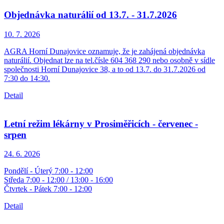
Objednávka naturálií od 13.7. - 31.7.2026
10. 7.
2026
AGRA Horní Dunajovice oznamuje, že je zahájená objednávka
naturálií. Objednat lze na tel.čísle 604 368 290 nebo osobně v sídle
společnosti Horní Dunajovice 38, a to od 13.7. do 31.7.2026 od
7:30 do 14:30.
Detail
Letní režim lékárny v Prosiměřicích - červenec -
srpen
24. 6.
2026
Pondělí - Úterý 7:00 - 12:00
Středa 7:00 - 12:00 / 13:00 - 16:00
Čtvrtek - Pátek 7:00 - 12:00
Detail