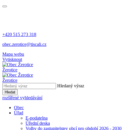
+420 515 273 318
obec.zerotice@tiscali.cz
Mapa webu
Vytisknout
Žerotice
Žerotice
Hledaný výraz
Hledat
rozšířené vyhledávání
Obec
Úřad
E-podatelna
Úřední deska
Volby do zastupitelstev obcí pro období 2026 - 2030