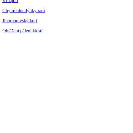
Krizport
Chytré blondýnky radí
Jihomoravský kraj
Ohlášení pálení klestí