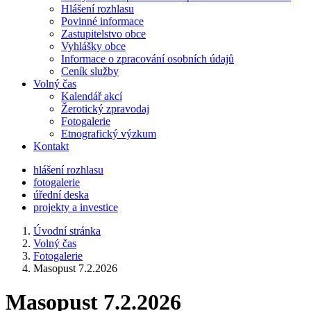
Hlášení rozhlasu
Povinné informace
Zastupitelstvo obce
Vyhlášky obce
Informace o zpracování osobních údajů
Ceník služby
Volný čas
Kalendář akcí
Žerotický zpravodaj
Fotogalerie
Etnografický výzkum
Kontakt
hlášení rozhlasu
fotogalerie
úřední deska
projekty a investice
Úvodní stránka
Volný čas
Fotogalerie
Masopust 7.2.2026
Masopust 7.2.2026