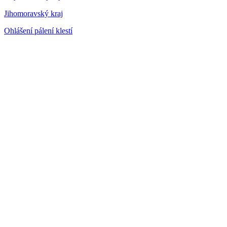
Jihomoravský kraj
Ohlášení pálení klestí