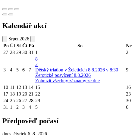
Kalendář akcí
Srpen
2026
Po
Út
St
Čt
Pá
So
Ne
27
28
29
30
31
1
2
8
2
3
4
5
6
7
Dětský triatlon v Želeticích 8.8.2026 v 8:30
9
Žerotické posvícení 8.8.2026
Zobrazit všechny záznamy ze dne
10
11
12
13
14
15
16
17
18
19
20
21
22
23
24
25
26
27
28
29
30
31
1
2
3
4
5
6
Předpověď počasí
dnes, čtvrtek 6. 8. 2026