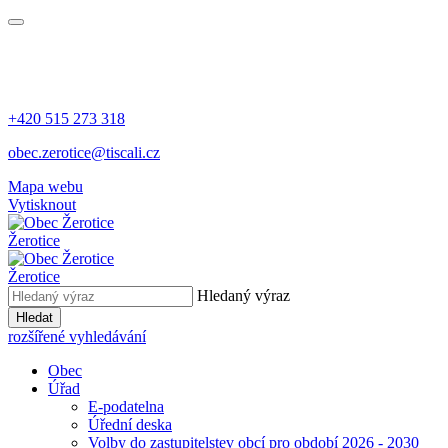
+420 515 273 318
obec.zerotice@tiscali.cz
Mapa webu
Vytisknout
Žerotice
Žerotice
Hledaný výraz
Hledat
rozšířené vyhledávání
Obec
Úřad
E-podatelna
Úřední deska
Volby do zastupitelstev obcí pro období 2026 - 2030