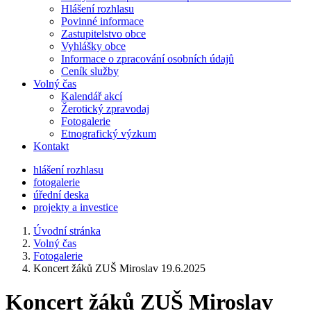
Hlášení rozhlasu
Povinné informace
Zastupitelstvo obce
Vyhlášky obce
Informace o zpracování osobních údajů
Ceník služby
Volný čas
Kalendář akcí
Žerotický zpravodaj
Fotogalerie
Etnografický výzkum
Kontakt
hlášení rozhlasu
fotogalerie
úřední deska
projekty a investice
Úvodní stránka
Volný čas
Fotogalerie
Koncert žáků ZUŠ Miroslav 19.6.2025
Koncert žáků ZUŠ Miroslav