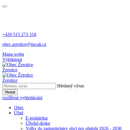
+420 515 273 318
obec.zerotice@tiscali.cz
Mapa webu
Vytisknout
Žerotice
Žerotice
Hledaný výraz
Hledat
rozšířené vyhledávání
Obec
Úřad
E-podatelna
Úřední deska
Volby do zastupitelstev obcí pro období 2026 - 2030