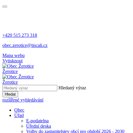
+420 515 273 318
obec.zerotice@tiscali.cz
Mapa webu
Vytisknout
Žerotice
Žerotice
Hledaný výraz
Hledat
rozšířené vyhledávání
Obec
Úřad
E-podatelna
Úřední deska
Volby do zastupitelstev obcí pro období 2026 - 2030