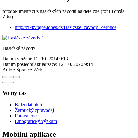
fotodokumentaci z hasičských závodů najdete zde (fotil Tomáš
Zika)
http://zikiz.rajce.idnes.cz/Hasicske_zavody_Zerotice
Hasičské závody 1
Datum vložení:
12. 10. 2014 9:13
Datum poslední aktualizace:
12. 10. 2020 9:14
Autor:
Správce Webu
Volný čas
Kalendář akcí
Žerotický zpravodaj
Fotogalerie
Etnografický výzkum
Mobilní aplikace