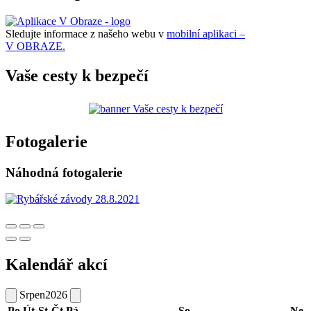
Sledujte informace z našeho webu v
mobilní aplikaci –
V OBRAZE.
Vaše cesty k bezpečí
Fotogalerie
Náhodná fotogalerie
Kalendář akcí
Srpen
2026
Po
Út
St
Čt
Pá
So
Ne