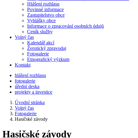
Hlášení rozhlasu
Povinné informace
Zastupitelstvo obce
Vyhlášky obce
Informace o zpracování osobních údajů
Ceník služby
Volný čas
Kalendář akcí
Žerotický zpravodaj
Fotogalerie
Etnografický výzkum
Kontakt
hlášení rozhlasu
fotogalerie
úřední deska
projekty a investice
Úvodní stránka
Volný čas
Fotogalerie
Hasičské závody
Hasičské závody