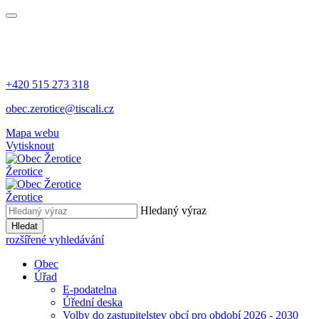
+420 515 273 318
obec.zerotice@tiscali.cz
Mapa webu
Vytisknout
Žerotice
Žerotice
Hledaný výraz
Hledat
rozšířené vyhledávání
Obec
Úřad
E-podatelna
Úřední deska
Volby do zastupitelstev obcí pro období 2026 - 2030