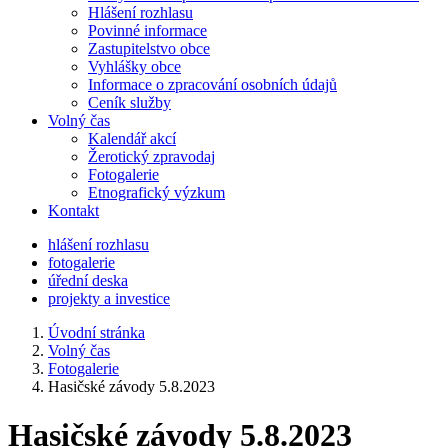
Hlášení rozhlasu
Povinné informace
Zastupitelstvo obce
Vyhlášky obce
Informace o zpracování osobních údajů
Ceník služby
Volný čas
Kalendář akcí
Žerotický zpravodaj
Fotogalerie
Etnografický výzkum
Kontakt
hlášení rozhlasu
fotogalerie
úřední deska
projekty a investice
Úvodní stránka
Volný čas
Fotogalerie
Hasičské závody 5.8.2023
Hasičské závody 5.8.2023