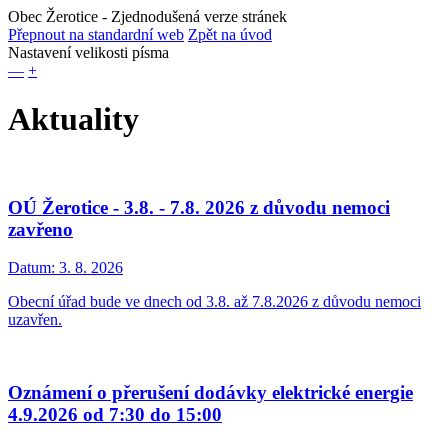
Obec Žerotice
- Zjednodušená verze stránek
Přepnout na standardní web
Zpět na úvod
Nastavení velikosti písma
—
+
Aktuality
OÚ Žerotice - 3.8. - 7.8. 2026 z důvodu nemoci
zavřeno
Datum:
3. 8. 2026
Obecní úřad bude ve dnech od 3.8. až 7.8.2026 z důvodu nemoci
uzavřen.
Oznámení o přerušení dodávky elektrické energie
4.9.2026 od 7:30 do 15:00