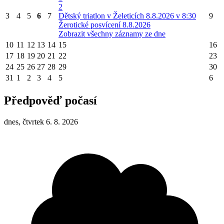
2
3
4
5
6
7
Dětský triatlon v Želeticích 8.8.2026 v 8:30
9
Žerotické posvícení 8.8.2026
Zobrazit všechny záznamy ze dne
10
11
12
13
14
15
16
17
18
19
20
21
22
23
24
25
26
27
28
29
30
31
1
2
3
4
5
6
Předpověď počasí
dnes, čtvrtek 6. 8. 2026