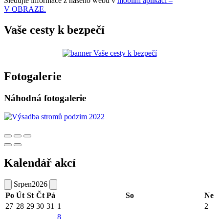
Sledujte informace z našeho webu v
mobilní aplikaci –
V OBRAZE.
Vaše cesty k bezpečí
Fotogalerie
Náhodná fotogalerie
Kalendář akcí
Srpen
2026
Po
Út
St
Čt
Pá
So
Ne
27
28
29
30
31
1
2
8