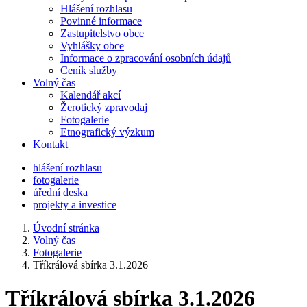
Hlášení rozhlasu
Povinné informace
Zastupitelstvo obce
Vyhlášky obce
Informace o zpracování osobních údajů
Ceník služby
Volný čas
Kalendář akcí
Žerotický zpravodaj
Fotogalerie
Etnografický výzkum
Kontakt
hlášení rozhlasu
fotogalerie
úřední deska
projekty a investice
Úvodní stránka
Volný čas
Fotogalerie
Tříkrálová sbírka 3.1.2026
Tříkrálová sbírka 3.1.2026