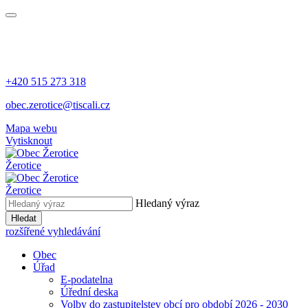
+420 515 273 318
obec.zerotice@tiscali.cz
Mapa webu
Vytisknout
Žerotice
Žerotice
Hledaný výraz
Hledat
rozšířené vyhledávání
Obec
Úřad
E-podatelna
Úřední deska
Volby do zastupitelstev obcí pro období 2026 - 2030