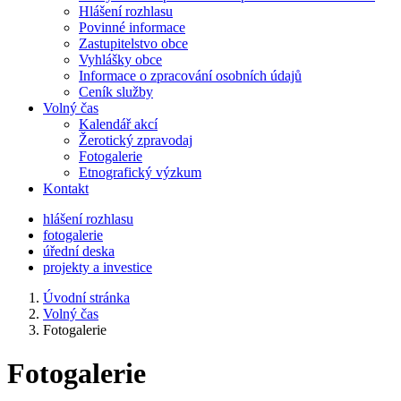
Hlášení rozhlasu
Povinné informace
Zastupitelstvo obce
Vyhlášky obce
Informace o zpracování osobních údajů
Ceník služby
Volný čas
Kalendář akcí
Žerotický zpravodaj
Fotogalerie
Etnografický výzkum
Kontakt
hlášení rozhlasu
fotogalerie
úřední deska
projekty a investice
Úvodní stránka
Volný čas
Fotogalerie
Fotogalerie