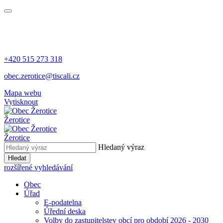
+420 515 273 318
obec.zerotice@tiscali.cz
Mapa webu
Vytisknout
Žerotice
Žerotice
Hledaný výraz
Hledat
rozšířené vyhledávání
Obec
Úřad
E-podatelna
Úřední deska
Volby do zastupitelstev obcí pro období 2026 - 2030