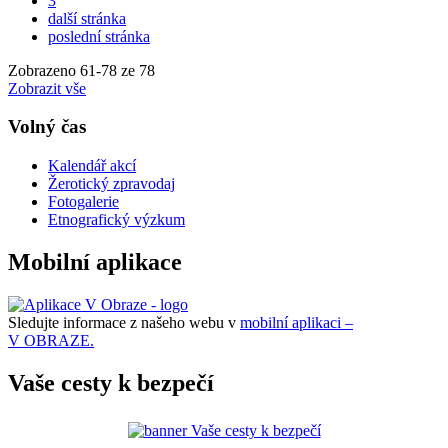
3
další stránka
poslední stránka
Zobrazeno
61
-
78
ze 78
Zobrazit vše
Volný čas
Kalendář akcí
Žerotický zpravodaj
Fotogalerie
Etnografický výzkum
Mobilní aplikace
Sledujte informace z našeho webu v
mobilní aplikaci –
V OBRAZE.
Vaše cesty k bezpečí