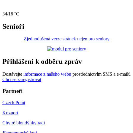
34/16 °C
Senioři
Zjednodušená verze stránek nejen pro seniory
Přihlášení k odběru zpráv
Dostávejte
informace z našeho webu
prostřednictvím SMS a e-mailů
Chci se zaregistrovat
Partneři
Czech Point
Krizport
Chytré blondýnky radí
Jihomoravský kraj