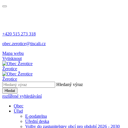
+420 515 273 318
obec.zerotice@tiscali.cz
Mapa webu
Vytisknout
Žerotice
Žerotice
Hledaný výraz
Hledat
rozšířené vyhledávání
Obec
Úřad
E-podatelna
Úřední deska
Volby do zastupitelstev obcí pro období 2026 - 2030