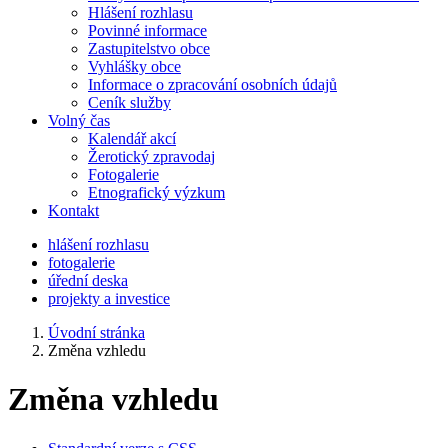
Hlášení rozhlasu
Povinné informace
Zastupitelstvo obce
Vyhlášky obce
Informace o zpracování osobních údajů
Ceník služby
Volný čas
Kalendář akcí
Žerotický zpravodaj
Fotogalerie
Etnografický výzkum
Kontakt
hlášení rozhlasu
fotogalerie
úřední deska
projekty a investice
Úvodní stránka
Změna vzhledu
Změna vzhledu