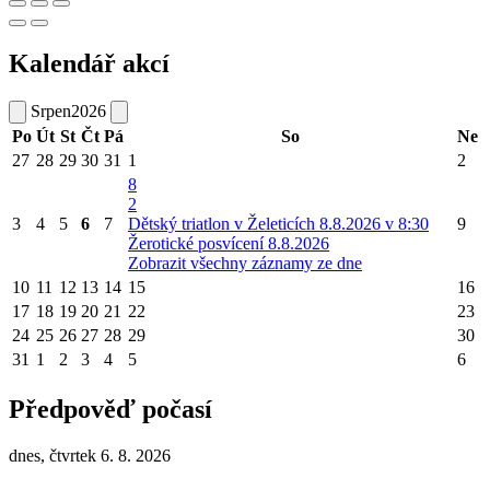
Kalendář akcí
Srpen
2026
Po
Út
St
Čt
Pá
So
Ne
27
28
29
30
31
1
2
8
2
3
4
5
6
7
Dětský triatlon v Želeticích 8.8.2026 v 8:30
9
Žerotické posvícení 8.8.2026
Zobrazit všechny záznamy ze dne
10
11
12
13
14
15
16
17
18
19
20
21
22
23
24
25
26
27
28
29
30
31
1
2
3
4
5
6
Předpověď počasí
dnes, čtvrtek 6. 8. 2026