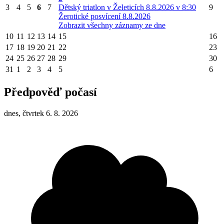
3
4
5
6
7
Dětský triatlon v Želeticích 8.8.2026 v 8:30
9
Žerotické posvícení 8.8.2026
Zobrazit všechny záznamy ze dne
10
11
12
13
14
15
16
17
18
19
20
21
22
23
24
25
26
27
28
29
30
31
1
2
3
4
5
6
Předpověď počasí
dnes, čtvrtek 6. 8. 2026