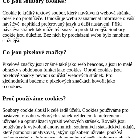
Co jsou soubory cookies?
Cookie je krátký textový soubor, který navštívená webová stránka
odešle do prohlížeče. Umožňuje webu zaznamenat informace o vaší
návštěvě, například preferovaný jazyk a další nastavení. Příští
návštěva stránek tak může být snazší a produktivnější. Soubory
cookie jsou důležité. Bez nich by procházení webu bylo mnohem
složitější.
Co jsou pixelové značky?
Pixelové značky jsou známé také jako web beacons, a jsou to malé
obrázky s obdobnou funkcí jako cookies. Oproti cookies jsou
pixelové značky pevnou součástí webových stránek. Pro
zjednodušení budeme o pixelových značkách hovořit jako
o cookies.
Proč používáme cookies?
Soubory cookie slouží k celé řadě účelů. Cookies používáme pro
nastavení obsahu webových stránek vzhledem k preferencím
uživatele a optimalizaci využití webových stránek. Rovněž jsou
používány k vytvoření anonymních, souhrnných statistických údajů,
které pomohou analyzovat, jakým způsobem uživatel používá
webové stránky. Informace tak pomohou zlepšit strukturu a obsah