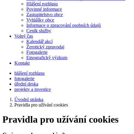
Hlášení rozhlasu
Povinné informace
Zastupitelstvo obce
Vyhlášky obce
Informace o zpracování osobních údajů
Ceník služby
Volný čas
Kalendář akcí
Žerotický zpravodaj
Fotogalerie
Etnografický výzkum
Kontakt
hlášení rozhlasu
fotogalerie
úřední deska
projekty a investice
Úvodní stránka
Pravidla pro užívání cookies
Pravidla pro užívání cookies