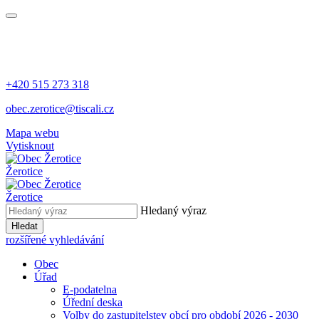
+420 515 273 318
obec.zerotice@tiscali.cz
Mapa webu
Vytisknout
Žerotice
Žerotice
Hledaný výraz
Hledat
rozšířené vyhledávání
Obec
Úřad
E-podatelna
Úřední deska
Volby do zastupitelstev obcí pro období 2026 - 2030