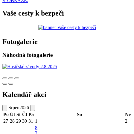
V OBRAZE.
Vaše cesty k bezpečí
Fotogalerie
Náhodná fotogalerie
Kalendář akcí
Srpen
2026
Po
Út
St
Čt
Pá
So
Ne
27
28
29
30
31
1
2
8
2